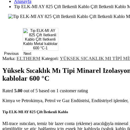
Anasayfa
Tip ELK-MI AY 825 Çift Iletkenli Kablo Çift Iletkenli Kablo M
Previous
Next
Marka:
ELTHERM
Kategori:
YÜKSEK SICAKLIK MI TİPİ 
Yüksek Sıcaklık Mı Tipi Minarel Izolasyon
kablolar 600 °C
Rated
5.00
out of 5 based on
1
customer rating
Kimya ve Petrokimya, Petrol ve Gaz Endüstrisi, Endüstriyel işlemler, M
Tip ELK-MI AY 825 Çift İletkenli Kablo
MI-trace ısıtıcıları, temiz bir lazer conta (ekleme) aracılığıyla minera
gömülüdür ve güç bağlantısı için esnek bir kabloyla (soğuk kablo ile