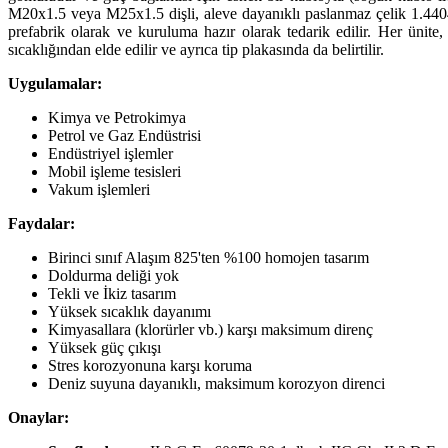
M20x1.5 veya M25x1.5 dişli, aleve dayanıklı paslanmaz çelik 1.4404 (A
prefabrik olarak ve kuruluma hazır olarak tedarik edilir. Her ünite, 
sıcaklığından elde edilir ve ayrıca tip plakasında da belirtilir.
Uygulamalar:
Kimya ve Petrokimya
Petrol ve Gaz Endüstrisi
Endüstriyel işlemler
Mobil işleme tesisleri
Vakum işlemleri
Faydalar:
Birinci sınıf Alaşım 825'ten %100 homojen tasarım
Doldurma deliği yok
Tekli ve İkiz tasarım
Yüksek sıcaklık dayanımı
Kimyasallara (klorürler vb.) karşı maksimum direnç
Yüksek güç çıkışı
Stres korozyonuna karşı koruma
Deniz suyuna dayanıklı, maksimum korozyon direnci
Onaylar: