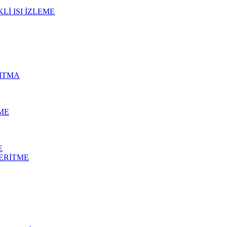
İ ISI İZLEME
SITMA
ME
E
 ERİTME