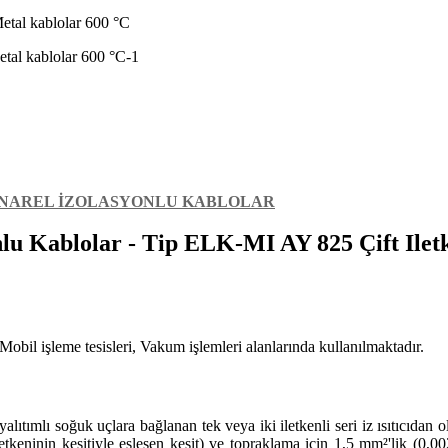
etal kablolar 600 °C
MİNAREL İZOLASYONLU KABLOLAR
lu Kablolar - Tip ELK-MI AY 825 Çift Iletk
obil işleme tesisleri, Vakum işlemleri alanlarında kullanılmaktadır.
l yalıtımlı soğuk uçlara bağlanan tek veya iki iletkenli seri iz ısıtıcıd
tkeninin kesitiyle eşleşen kesit) ve topraklama için 1,5 mm²'lik (0,0