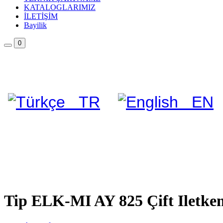
KATALOGLARIMIZ
İLETİŞİM
Bayilik
0
TR
EN
Tip ELK-MI AY 825 Çift Iletkenl