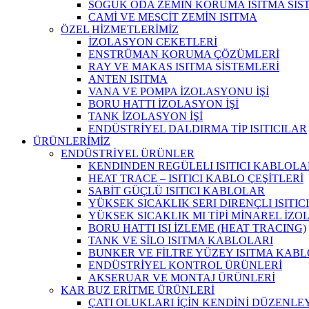
SOĞUK ODA ZEMİN KORUMA ISITMA SİS
CAMİ VE MESCİT ZEMİN ISITMA
ÖZEL HİZMETLERİMİZ
İZOLASYON CEKETLERİ
ENSTRÜMAN KORUMA ÇÖZÜMLERİ
RAY VE MAKAS ISITMA SİSTEMLERİ
ANTEN ISITMA
VANA VE POMPA İZOLASYONU İŞİ
BORU HATTI İZOLASYON İŞİ
TANK İZOLASYON İŞİ
ENDÜSTRİYEL DALDIRMA TİP ISITICILAR
ÜRÜNLERİMİZ
ENDÜSTRİYEL ÜRÜNLER
KENDINDEN REGÜLELI ISITICI KABLOLA
HEAT TRACE – ISITICI KABLO ÇEŞİTLERİ
SABİT GÜÇLÜ ISITICI KABLOLAR
YÜKSEK SICAKLIK SERI DIRENÇLI ISITI
YÜKSEK SICAKLIK MI TİPİ MİNAREL İ
BORU HATTI ISI İZLEME (HEAT TRACING)
TANK VE SİLO ISITMA KABLOLARI
BUNKER VE FİLTRE YÜZEY ISITMA KABL
ENDÜSTRİYEL KONTROL ÜRÜNLERİ
AKSERUAR VE MONTAJ ÜRÜNLERİ
KAR BUZ ERİTME ÜRÜNLERİ
ÇATI OLUKLARI İÇİN KENDİNİ DÜZENLEY