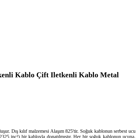
enli Kablo Çift Iletkenli Kablo Metal
an oluşur. Dış kılıf malzemesi Alaşım 825'tir. Soğuk kablonun serbest ucu
02325 inç²) bir kabloyla donatılmıştır. Her bir soğuk kablonun ucuna,