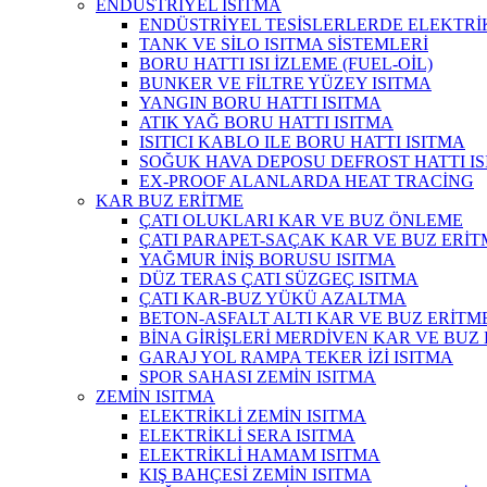
ENDÜSTRİYEL ISITMA
ENDÜSTRİYEL TESİSLERLERDE ELEKTRİKL
TANK VE SİLO ISITMA SİSTEMLERİ
BORU HATTI ISI İZLEME (FUEL-OİL)
BUNKER VE FİLTRE YÜZEY ISITMA
YANGIN BORU HATTI ISITMA
ATIK YAĞ BORU HATTI ISITMA
ISITICI KABLO ILE BORU HATTI ISITMA
SOĞUK HAVA DEPOSU DEFROST HATTI I
EX-PROOF ALANLARDA HEAT TRACİNG
KAR BUZ ERİTME
ÇATI OLUKLARI KAR VE BUZ ÖNLEME
ÇATI PARAPET-SAÇAK KAR VE BUZ ERİT
YAĞMUR İNİŞ BORUSU ISITMA
DÜZ TERAS ÇATI SÜZGEÇ ISITMA
ÇATI KAR-BUZ YÜKÜ AZALTMA
BETON-ASFALT ALTI KAR VE BUZ ERİTM
BİNA GİRİŞLERİ MERDİVEN KAR VE BUZ
GARAJ YOL RAMPA TEKER İZİ ISITMA
SPOR SAHASI ZEMİN ISITMA
ZEMİN ISITMA
ELEKTRİKLİ ZEMİN ISITMA
ELEKTRİKLİ SERA ISITMA
ELEKTRİKLİ HAMAM ISITMA
KIŞ BAHÇESİ ZEMİN ISITMA