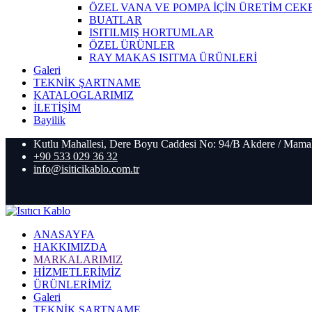
ÖZEL VANA VE POMPA İÇİN ÜRETİM CEK
BUATLAR
ISITILMIŞ HORTUMLAR
ÖZEL ÜRÜNLER
RAY MAKAS ISITMA ÜRÜNLERİ
Galeri
TEKNİK ŞARTNAME
KATALOGLARIMIZ
İLETİŞİM
Bayilik
Kutlu Mahallesi, Dere Boyu Caddesi No: 94/B Akdere / Mama
+90 533 029 36 32
info@isiticikablo.com.tr
ANASAYFA
HAKKIMIZDA
MARKALARIMIZ
HİZMETLERİMİZ
ÜRÜNLERİMİZ
Galeri
TEKNİK ŞARTNAME