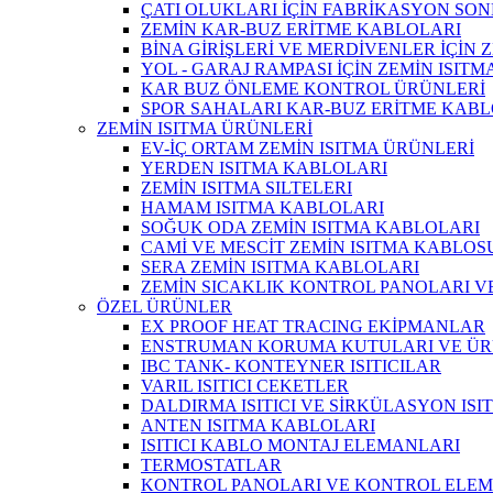
ÇATI OLUKLARI İÇİN FABRİKASYON SON
ZEMİN KAR-BUZ ERİTME KABLOLARI
BİNA GİRİŞLERİ VE MERDİVENLER İÇİN 
YOL - GARAJ RAMPASI İÇİN ZEMİN ISIT
KAR BUZ ÖNLEME KONTROL ÜRÜNLERİ
SPOR SAHALARI KAR-BUZ ERİTME KABL
ZEMİN ISITMA ÜRÜNLERİ
EV-İÇ ORTAM ZEMİN ISITMA ÜRÜNLERİ
YERDEN ISITMA KABLOLARI
ZEMİN ISITMA SILTELERI
HAMAM ISITMA KABLOLARI
SOĞUK ODA ZEMİN ISITMA KABLOLARI
CAMİ VE MESCİT ZEMİN ISITMA KABLOS
SERA ZEMİN ISITMA KABLOLARI
ZEMİN SICAKLIK KONTROL PANOLARI 
ÖZEL ÜRÜNLER
EX PROOF HEAT TRACING EKİPMANLAR
ENSTRUMAN KORUMA KUTULARI VE ÜR
IBC TANK- KONTEYNER ISITICILAR
VARIL ISITICI CEKETLER
DALDIRMA ISITICI VE SİRKÜLASYON ISI
ANTEN ISITMA KABLOLARI
ISITICI KABLO MONTAJ ELEMANLARI
TERMOSTATLAR
KONTROL PANOLARI VE KONTROL ELE