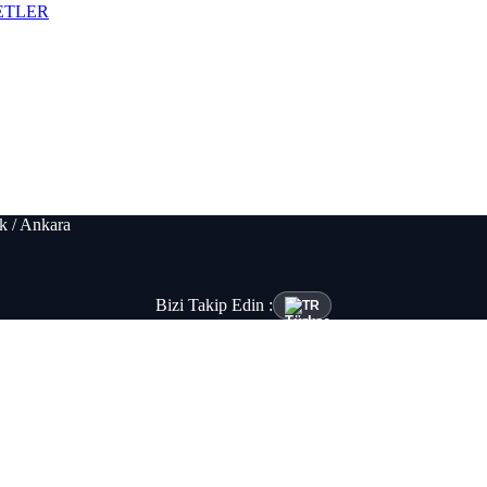
ETLER
k / Ankara
Bizi Takip Edin :
TR