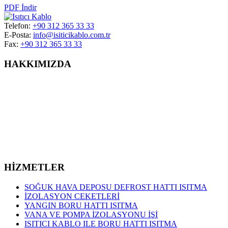
PDF İndir
Telefon:
+90 312 365 33 33
E-Posta:
info@isiticikablo.com.tr
Fax:
+90 312 365 33 33
HAKKIMIZDA
1992’den beri yerden ısıtma sistemleri ve kar buz eritme amaçlı
ısıtma uygulamalarında uzman kuruluş. Isıtıcı Kablo, yerden ısıtma
sistemleri konusunda Türkiye’nin lider markaları arasındadır.
Yılların getirdiği tecrübe ve kurumsallık anlayışıyla müşterilerine en
iyi hizmeti sunmayı amaçlar.
HİZMETLER
SOĞUK HAVA DEPOSU DEFROST HATTI ISITMA
İZOLASYON CEKETLERİ
YANGIN BORU HATTI ISITMA
VANA VE POMPA İZOLASYONU İŞİ
ISITICI KABLO ILE BORU HATTI ISITMA