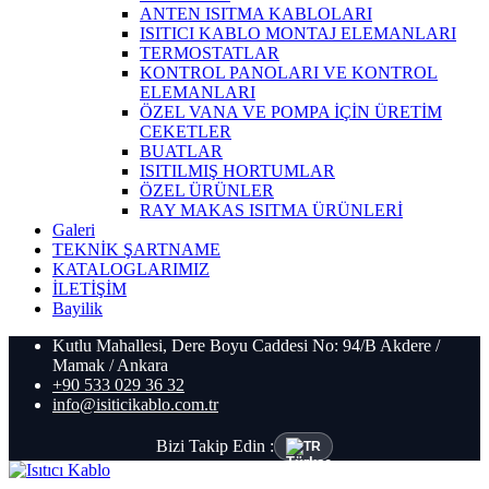
ANTEN ISITMA KABLOLARI
ISITICI KABLO MONTAJ ELEMANLARI
TERMOSTATLAR
KONTROL PANOLARI VE KONTROL
ELEMANLARI
ÖZEL VANA VE POMPA İÇİN ÜRETİM
CEKETLER
BUATLAR
ISITILMIŞ HORTUMLAR
ÖZEL ÜRÜNLER
RAY MAKAS ISITMA ÜRÜNLERİ
Galeri
TEKNİK ŞARTNAME
KATALOGLARIMIZ
İLETİŞİM
Bayilik
Kutlu Mahallesi, Dere Boyu Caddesi No: 94/B Akdere /
Mamak / Ankara
+90 533 029 36 32
info@isiticikablo.com.tr
Bizi Takip Edin :
TR