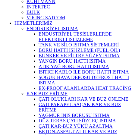
KUHLMANN
INTERTEC
BULK
VIKING SATCOM
HİZMETLERİMİZ
ENDÜSTRİYEL ISITMA
ENDÜSTRİYEL TESİSLERLERDE
ELEKTRİKLİ ISI İZLEME
TANK VE SİLO ISITMA SİSTEMLERİ
BORU HATTI ISI İZLEME (FUEL-OİL)
BUNKER VE FİLTRE YÜZEY ISITMA
YANGIN BORU HATTI ISITMA
ATIK YAĞ BORU HATTI ISITMA
ISITICI KABLO ILE BORU HATTI ISITMA
SOĞUK HAVA DEPOSU DEFROST HATTI
ISITMA
EX-PROOF ALANLARDA HEAT TRACİNG
KAR BUZ ERİTME
ÇATI OLUKLARI KAR VE BUZ ÖNLEME
ÇATI PARAPET-SAÇAK KAR VE BUZ
ERİTME
YAĞMUR İNİŞ BORUSU ISITMA
DÜZ TERAS ÇATI SÜZGEÇ ISITMA
ÇATI KAR-BUZ YÜKÜ AZALTMA
BETON-ASFALT ALTI KAR VE BUZ