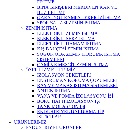
ERİTME
BİNA GİRİŞLERİ MERDİVEN KAR VE
BUZ ERİTME
GARAJ YOL RAMPA TEKER İZİ ISITMA
SPOR SAHASI ZEMİN ISITMA
ZEMİN ISITMA
ELEKTRİKLİ ZEMİN ISITMA
ELEKTRİKLİ SERA ISITMA
ELEKTRİKLİ HAMAM ISITMA
KIŞ BAHÇESİ ZEMİN ISITMA
SOĞUK ODA ZEMİN KORUMA ISITMA
SİSTEMLERİ
CAMİ VE MESCİT ZEMİN ISITMA
ÖZEL HİZMETLERİMİZ
İZOLASYON CEKETLERİ
ENSTRÜMAN KORUMA ÇÖZÜMLERİ
RAY VE MAKAS ISITMA SİSTEMLERİ
ANTEN ISITMA
VANA VE POMPA İZOLASYONU İŞİ
BORU HATTI İZOLASYON İŞİ
TANK İZOLASYON İŞİ
ENDÜSTRİYEL DALDIRMA TİP
ISITICILAR
ÜRÜNLERİMİZ
ENDÜSTRİYEL ÜRÜNLER