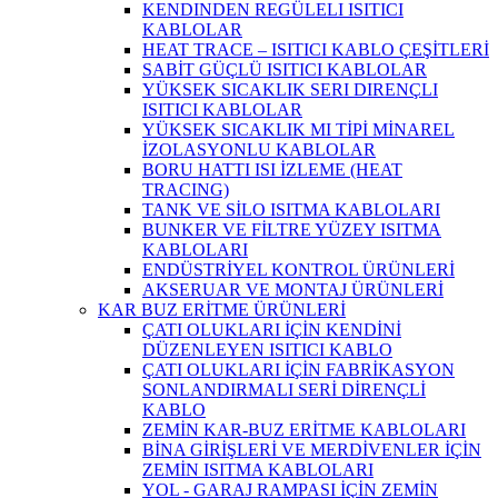
KENDINDEN REGÜLELI ISITICI
KABLOLAR
HEAT TRACE – ISITICI KABLO ÇEŞİTLERİ
SABİT GÜÇLÜ ISITICI KABLOLAR
YÜKSEK SICAKLIK SERI DIRENÇLI
ISITICI KABLOLAR
YÜKSEK SICAKLIK MI TİPİ MİNAREL
İZOLASYONLU KABLOLAR
BORU HATTI ISI İZLEME (HEAT
TRACING)
TANK VE SİLO ISITMA KABLOLARI
BUNKER VE FİLTRE YÜZEY ISITMA
KABLOLARI
ENDÜSTRİYEL KONTROL ÜRÜNLERİ
AKSERUAR VE MONTAJ ÜRÜNLERİ
KAR BUZ ERİTME ÜRÜNLERİ
ÇATI OLUKLARI İÇİN KENDİNİ
DÜZENLEYEN ISITICI KABLO
ÇATI OLUKLARI İÇİN FABRİKASYON
SONLANDIRMALI SERİ DİRENÇLİ
KABLO
ZEMİN KAR-BUZ ERİTME KABLOLARI
BİNA GİRİŞLERİ VE MERDİVENLER İÇİN
ZEMİN ISITMA KABLOLARI
YOL - GARAJ RAMPASI İÇİN ZEMİN