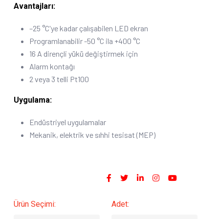
Avantajları:
–25 °C'ye kadar çalışabilen LED ekran
Programlanabilir -50 °C ila +400 °C
16 A dirençli yükü değiştirmek için
Alarm kontağı
2 veya 3 telli Pt100
Uygulama:
Endüstriyel uygulamalar
Mekanik, elektrik ve sıhhi tesisat (MEP)
Sosyal Medyada Paylaş :
Ürün Seçimi:
Adet: