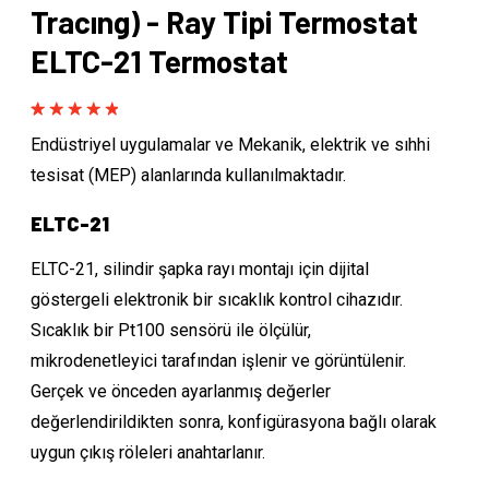
Tracıng) - Ray Tipi Termostat
ELTC-21 Termostat
Rated
1
5.00
Endüstriyel uygulamalar ve Mekanik, elektrik ve sıhhi
out of 5
based on
tesisat (MEP) alanlarında kullanılmaktadır.
customer
rating
ELTC-21
ELTC-21, silindir şapka rayı montajı için dijital
göstergeli elektronik bir sıcaklık kontrol cihazıdır.
Sıcaklık bir Pt100 sensörü ile ölçülür,
mikrodenetleyici tarafından işlenir ve görüntülenir.
Gerçek ve önceden ayarlanmış değerler
değerlendirildikten sonra, konfigürasyona bağlı olarak
uygun çıkış röleleri anahtarlanır.