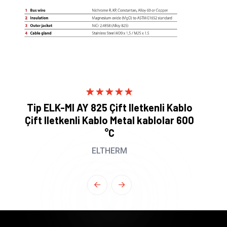
1
Rated
5.00
Tip ELK-MI AY 825 Çift Iletkenli Kablo
out of 5
Çift Iletkenli Kablo Metal kablolar 600
based on
customer
°C
rating
ELTHERM