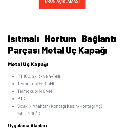
ÜRÜN AÇIKLAMASI
Isıtmalı Hortum Bağlantı
Parçası Metal Uç Kapağı
Metal Uç Kapağı
PT 100, 2-, 3- ve 4-Telli
Termokupl Fe-CuNi
Termokupl NiCr-Ni
PTC
Sıcaklık Anahtarı (Kontağı Kesin/Kontağı Aç)
150....200°C
Uygulama Alanları: