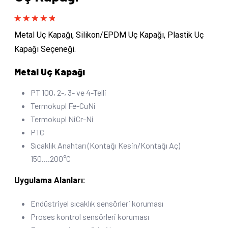
Rated
1
5.00
Metal Uç Kapağı, Silikon/EPDM Uç Kapağı, Plastik Uç
out of 5
based on
Kapağı Seçeneği.
customer
rating
Metal Uç Kapağı
PT 100, 2-, 3- ve 4-Telli
Termokupl Fe-CuNi
Termokupl NiCr-Ni
PTC
Sıcaklık Anahtarı (Kontağı Kesin/Kontağı Aç)
150....200°C
Uygulama Alanları:
Endüstriyel sıcaklık sensörleri koruması
Proses kontrol sensörleri koruması