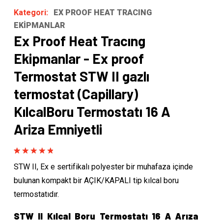
Kategori:
EX PROOF HEAT TRACING
EKİPMANLAR
Ex Proof Heat Tracıng
Ekipmanlar - Ex proof
Termostat STW II gazlı
termostat (Capillary)
KılcalBoru Termostatı 16 A
Ariza Emniyetli
Rated
1
5.00
STW II, Ex e sertifikalı polyester bir muhafaza içinde
out of 5
based on
bulunan kompakt bir AÇIK/KAPALI tip kılcal boru
customer
rating
termostatıdır.
STW II Kılcal Boru Termostatı 16 A Arıza