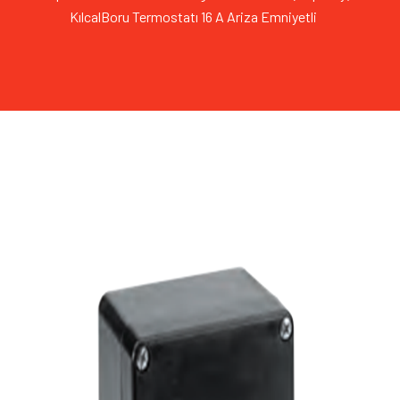
KılcalBoru Termostatı 16 A Ariza Emniyetli