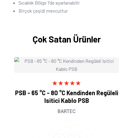
Sıcaklık Bölge 1'de ayarlanabilir
Birçok çeşidi mevcuttur
Çok Satan Ürünler
1
Rated
5.00
PSB - 65 °C - 80 °C Kendinden Regüleli
out of 5
Isitici Kablo PSB
based on
customer
rating
BARTEC