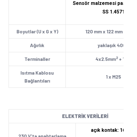
Sensör malzemesi paslanma
SS 1.4571
Boyutlar (U x G x Y)
120 mm x 122 mm x 90 
Ağırlık
yaklaşık 400 g
2
Terminaller
4x2.5mm
+ 1 PE
Isıtma Kablosu
1 x M25
Bağlantıları
ELEKTRİK VERİLERİ
açık kontak: 16 A (A
230 V'ta anahtarlama