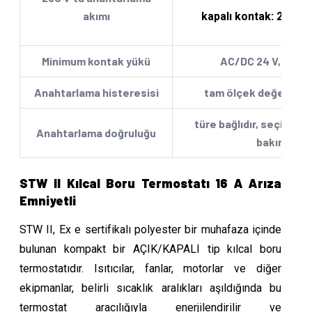
akımı
kapalı kontak: 2,5 A 
Minimum kontak yükü
AC/DC 24 V, 100 
Anahtarlama histeresisi
tam ölçek değerinin 
türe bağlıdır, seçim ta
Anahtarlama doğruluğu
bakın
STW II Kılcal Boru Termostatı 16 A Arıza
Emniyetli
STW II, Ex e sertifikalı polyester bir muhafaza içinde
bulunan kompakt bir AÇIK/KAPALI tip kılcal boru
termostatıdır. Isıtıcılar, fanlar, motorlar ve diğer
ekipmanlar, belirli sıcaklık aralıkları aşıldığında bu
termostat aracılığıyla enerjilendirilir ve