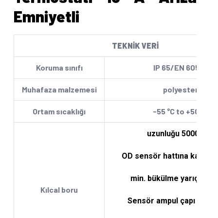
Emniyetli
TEKNİK VERİ
Koruma sınıfı
IP 65/EN 60529
Muhafaza malzemesi
polyester
Ortam sıcaklığı
-55 °C to +50 °C
uzunluğu 5000 mm
OD sensör hattına kadar 
min. bükülme yarıçapı 
Kılcal boru
Sensör ampul çapı 4 ila