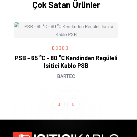
Çok Satan Ürünler
MSB
1
Rated
5.00
out
SB - 65 °C - 80 °C Kendinden Regüleli
of 5 based on
Isitici Kablo PSB
customer
rating
BARTEC