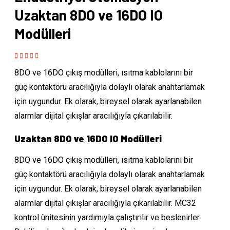
Uzaktan 8DO ve 16DO IO
Modülleri
Rated
1
5.00
out
8DO ve 16DO çıkış modülleri, ısıtma kablolarını bir
of 5 based on
customer
güç kontaktörü aracılığıyla dolaylı olarak anahtarlamak
rating
için uygundur. Ek olarak, bireysel olarak ayarlanabilen
alarmlar dijital çıkışlar aracılığıyla çıkarılabilir.
Uzaktan 8DO ve 16DO IO Modülleri
8DO ve 16DO çıkış modülleri, ısıtma kablolarını bir
güç kontaktörü aracılığıyla dolaylı olarak anahtarlamak
için uygundur. Ek olarak, bireysel olarak ayarlanabilen
alarmlar dijital çıkışlar aracılığıyla çıkarılabilir. MC32
kontrol ünitesinin yardımıyla çalıştırılır ve beslenirler.