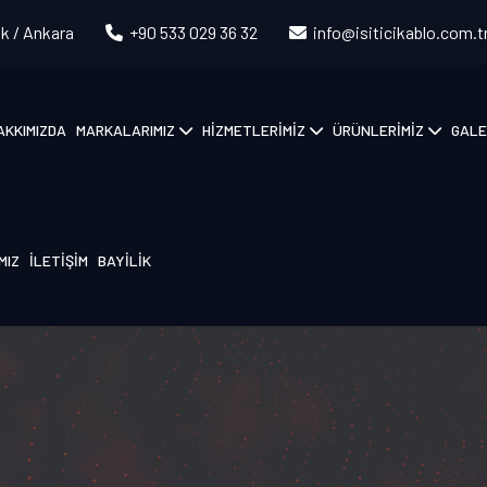
k / Ankara
+90 533 029 36 32
info@isiticikablo.com.t
AKKIMIZDA
MARKALARIMIZ
HİZMETLERİMİZ
ÜRÜNLERİMİZ
GALE
MIZ
İLETİŞİM
BAYILIK