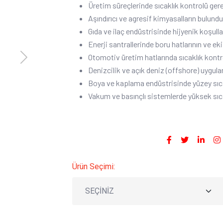
Üretim süreçlerinde sıcaklık kontrolü ger
Aşındırıcı ve agresif kimyasalların bulund
Gıda ve ilaç endüstrisinde hijyenik koşull
Enerji santrallerinde boru hatlarının ve ek
Otomotiv üretim hatlarında sıcaklık kontr
Next
Denizcilik ve açık deniz (offshore) uygul
Boya ve kaplama endüstrisinde yüzey sıca
Vakum ve basınçlı sistemlerde yüksek sıca
Sosyal Medyada Paylaş :
Ürün Seçimi: