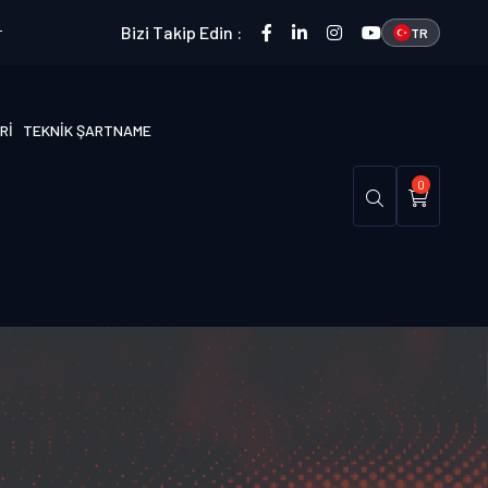
r
Bizi Takip Edin :
TR
RI
TEKNİK ŞARTNAME
0