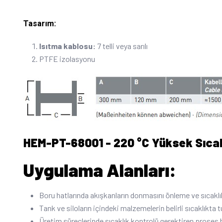
Tasarım:
Isıtma kablosu:
7 telli veya sarılı
PTFE izolasyonu
HEM-PT-68001 - 220 °C Yüksek Sıcakl
Uygulama Alanları:
Boru hatlarında akışkanların donmasını önleme ve sıcakl
Tank ve siloların içindeki malzemelerin belirli sıcaklıkt
Üretim süreçlerinde sıcaklık kontrolü gerektiren proses h