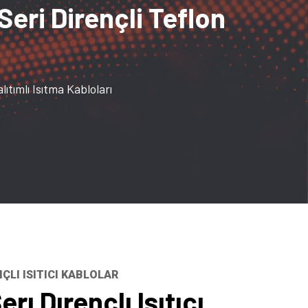
eri Dirençli Teflon
tımlı Isıtma Kabloları
NÇLI ISITICI KABLOLAR
rı Dırençlı Isıtıcı