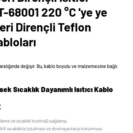
T-68001 220 °C 'ye ye
eri Dirençli Teflon
abloları
ralığında değişir. Bu, kablo boyutu ve malzemesine bağlı
k Sıcaklık Dayanımlı Isıtıcı Kablo
:
nleme ve sıcaklık kontrolü sağlama.
lirli sıcaklıkta tutulması ve donmaya karşı korunması.