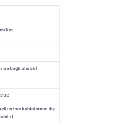
hm/km
rına bağlı olarak)
C/DC
li ısıtma kablolarının dış
abilir)