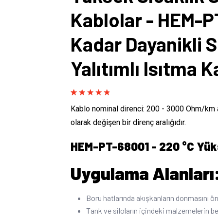
Kablolar - HEM-P
Kadar Dayanikli S
Yalıtımlı Isıtma K
Rated
1
5.00
Kablo nominal direnci: 200 - 3000 Ohm/km a
out of 5
based on
olarak değişen bir direnç aralığıdır.
customer
rating
HEM-PT-68001 - 220 °C Yükse
Uygulama Alanları
Boru hatlarında akışkanların donmasını ö
Tank ve siloların içindeki malzemelerin be