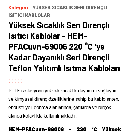
Kategori:
YÜKSEK SICAKLIK SERI DIRENÇLI
ISITICI KABLOLAR
Yüksek Sıcaklık Serı Dırençlı
Isıtıcı Kablolar - HEM-
PFACuvn-69006 220 °C 'ye
Kadar Dayanıklı Seri Dirençli
Teflon Yalıtımlı Isıtma Kabloları
Rated
1
5.00
out
PTFE izolasyonu yüksek sıcaklık dayanımı sağlayan
of 5 based on
customer
ve kimyasal direnç özelliklerine sahip bu kablo anten,
rating
endüstriyel, donma alanlarında, çatılarda ve birçok
alanda kolaylıkla kullanılmaktadır.
HEM-PFACuvn-69006 - 220 °C Yüksek