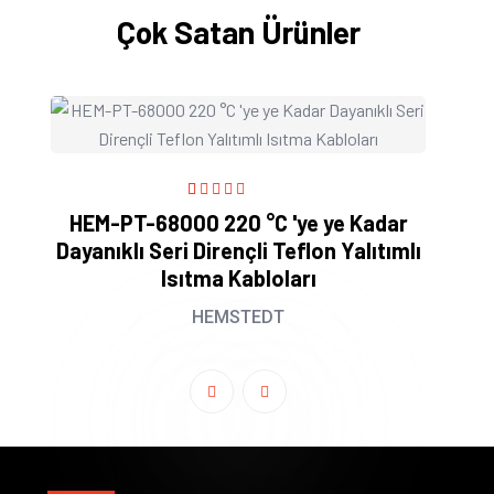
Çok Satan Ürünler
1
Rated
5.00
out
Da
HEM-PT-68000 220 °C 'ye ye Kadar
of 5 based on
Dayanıklı Seri Dirençli Teflon Yalıtımlı
customer
rating
Isıtma Kabloları
HEMSTEDT